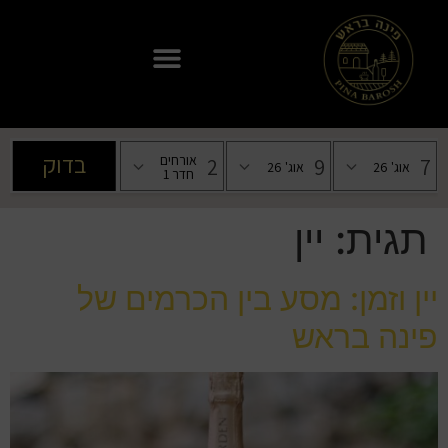
תגית:
יין
יין וזמן: מסע בין הכרמים של
פינה בראש