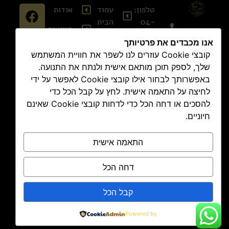
טלפון:
עמוד
אודות
04-
הבית
סוויטות
848-
צור
אנו מכבדים את פרטיותך
7474
קולינריה
קשר
קובצי Cookie עוזרים לנו לשפר את חוויית המשתמש
אימייל:
שלך, לספק תוכן מותאם אישית ולנתח את התנועה.
בלוג
תקנון
office@pina-
באפשרותך לבחור אילו קובצי Cookie לאפשר על ידי
אתר
גיפט
barosh.com
לחיצה על התאמה אישית. לחץ על קבל הכל כדי
קארד
להסכים או דחה הכל כדי לדחות קובצי Cookie שאינם
תקנון
כתובת:
חיוניים.
נגישות
החלוצים
8, ראש
מדיניות
התאמה אישית
פינה
הזמנות
וביטולים
דחה הכל
מדיניות
קבל הכל
הפרטיות
Powered by
© 2026