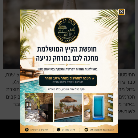
ההיסטוריה של ייצור היין באזור הזה מרתקת. לפני כ-5000 שנה,
כבר גידלו באזור ראש פינה ענבים והפיקו מהם יין. היום, חלק
גדול מהיינות המוגשים בבר היין בפינה בראש הינם יינות תוצרת
הכרמים הגליליים הידועים באיכותם בכל העולם. הביקור ביקבים
באזור מהן מגיעים היינות לבר היינות שלנו מאפשר להתחבר
לשורשים העמוקים של תרבות היין בארץ ישראל…