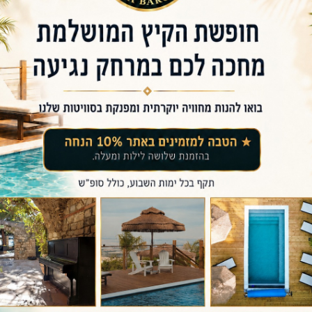
א והאירוח פינה בראש
אירוח "פינה בראש",
ף עוצר נשימה של החרמון ועמק החולה.
שצריך כדי להתנתק, להירגע ולמלא את הגוף והנפש