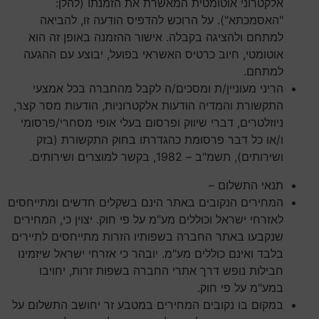
אלקטרוני אוטומטית המאשרת את הזמנתו (להלן:
"האסמכתא"). על הרוכש להדפיס הודעה זו, להביאה
למתחם ולהציגה בקבלה. אישור ההזמנה באופן זה הוא
אוטומטי, חיוב כרטיס האשראי בפועל, יבוצע עם ההגעה
למתחם.
הריני מעוניין/ת ומסכים/ה לקבל מהחברה בכל אמצעי
התקשורת והמדיה הודעות אלקטרוניות, הודעות מסר קצר,
ניוזלטרים, דברי שיווק ופרסום בעלי אופי מסחרי/פרסומי
ו/או כל דבר פרסומת כהגדרתו בחוק התקשורת (בזק
ושירותים), תשמ"ב – 1982, בקשר למוצרים ושירותים.
תנאי התשלום –
המחירים הנקובים באתר הינם בשקלים חדשים ומתייחסים
לאזרחי ישראל וכוללים מע"מ על פי חוק. יצוין כי, המחירים
שנקבעו באתר החברה בשפותיו הזרות מתייחסים לתיירים
בלבד ואינם כוללים מע"מ. יובהר כי אזרחי ישראל שיזמינו
חבילות נופש דרך אתרי החברה בשפות זרות, יחויבו
במע"מ על פי חוק
.
במקום בו נקובים המחירים במטבע זר יחושב התשלום על