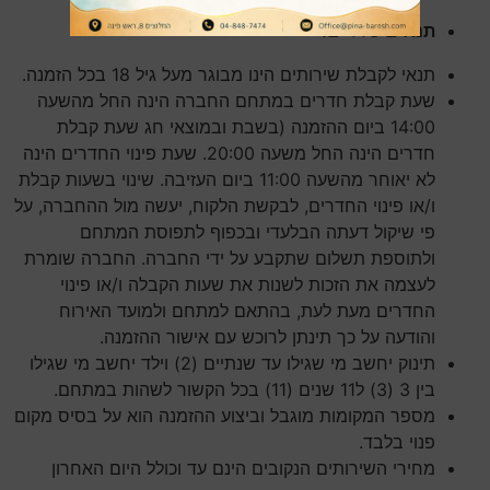
תנאים כלליים:
תנאי לקבלת שירותים הינו מבוגר מעל גיל 18 בכל הזמנה.
שעת קבלת חדרים במתחם החברה הינה החל מהשעה
14:00 ביום ההזמנה (בשבת ובמוצאי חג שעת קבלת
חדרים הינה החל משעה 20:00. שעת פינוי החדרים הינה
לא יאוחר מהשעה 11:00 ביום העזיבה. שינוי בשעות קבלת
ו/או פינוי החדרים, לבקשת הלקוח, יעשה מול ההחברה, על
פי שיקול דעתה הבלעדי ובכפוף לתפוסת המתחם
ולתוספת תשלום שתקבע על ידי החברה. החברה שומרת
לעצמה את הזכות לשנות את שעות הקבלה ו/או פינוי
החדרים מעת לעת, בהתאם למתחם ולמועד האירוח
והודעה על כך תינתן לרוכש עם אישור ההזמנה.
תינוק יחשב מי שגילו עד שנתיים (2) וילד יחשב מי שגילו
בין 3 (3) ל11 שנים (11) בכל הקשור לשהות במתחם.
מספר המקומות מוגבל וביצוע ההזמנה הוא על בסיס מקום
פנוי בלבד.
מחירי השירותים הנקובים הינם עד וכולל היום האחרון