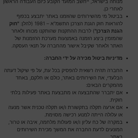
מנוחה בישראל, ייחשב המועד הקובע כיום העבודה הראשון
לאחרי כן.
בביטול מי מהשירותים שהוזמנו באתר יתבצע בכפוף
להוראות חוק הגנת הצרכן התשמ"א – 1981 (להלן:
"חוק
הגנת הצרכן"
) לרבות ההתקנות שהותקנו מכוחו ולאחר
שהמזמין ביצע הזמנה באמצעות מערכת ההזמנות של
האתר ולאחר שקיבל אישור מהחברה על תנאי העסקה.
מדיניות ביטול מכירה על ידי החברה:
החברה תהיה רשאית להפסיק בכל עת, על פי שיקול דעתה
הבלעדי, את השירותים באתר, כולם או חלקם, באחד
מהמקרים הבאים:
אם יתברר שהתבצעה או מתבצעת באתר פעילות בלתי
חוקית.
אם ארעה תקלה בתקשורת ו/או תקלה טכנית אשר מנעה
או עלולה הייתה למנוע רכישה מסוימת.
במקרה של כח עליון ו/או פעולות מלחמה, איבה או טרור,
המונעים לדעת החברה את המשך מכירת השירותים
באתר.