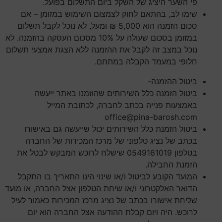
פי השער היציג של השקל ביום התשלום בפועל
.
שימו לב, בהתאם לחוק לצמצום השימוש במזומן – אם
סכום הזמנה הוא 5,000 ₪ ומעל, לא נוכל לקבל תשלום
במזומן בסכום שעולה על 10% מסכום העסקה בהזמנה. לא
נוכל במצב זה לקבל את ההזמנה ללא הצגת אמצעי תשלום
חלופי במעמד הקבלה במתחם.
ביטול ההזמנה-
ביטול הזמנה כלל השירותים שהוזמנו באתר ייעשה
באמצעות פנייה בכתב לחברה, לכתובת המייל
office@pina-barosh.com
ביטול הזמנת כלל השירותים יכול שייעשה גם באישורו
בכתב של נציג טלפוני של מרכז המכירות של החברה
בטלפון 0549161019 שישלח לרוכש המבקש לבטל את
הזמנת החבילה.
המועד הקובע לביטול ו/או שינוי הינו התאריך בו התקבל
הדואר האלקטרוני ו/או שיחת הטלפון אצל החברה, או מועד
שליחת אישורו בכתב של נציג מרכז המכירות כאמור לעיל
לרוכש. היה ויום קבלת ההודעה אצל החברה הוא יום