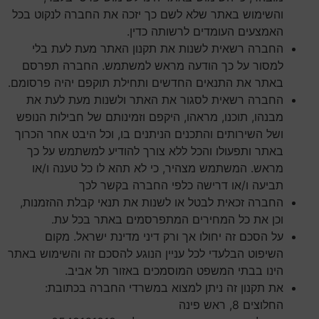
והשימוש באתר שלא לשם כך יזכה את החברה לנקוט בכל
האמצעים העומדים לרשותה כדין.
החברה רשאית לשנות את תקנון האתר מעת לעת בלי
למסור על כך הודעה מראש למשתמש. החברה תפרסם
באתר את התנאים החדשים ותחילת תוקפם יהיה פרסומם.
החברה רשאית לסגור את האתר ולשנות מעת לעת את
מבנהו, תוכנו, מראהו, היקפם וזמינותם של חבילות הנופש
ושל השירותים והתכנים הניתנים בו, וכל היבט אחר הכרוך
באתר ותפעולו והכל ללא צורך להודיע למשתמש על כך
מראש. המשתמש מצהיר, כי לא תהא לו כל טענה ו/או
תביעה ו/או דרישה כלפי החברה בקשר לכך
החברה זכאית לבטל או לשנות את תנאי קבלת ההזמנות,
וכן את כל המחירים המתפרסמים באתר בכל עת.
על הסכם זה יחולו אך ורק דיני מדינת ישראל. מקום
השיפוט הבלעדי לכל עניין הנוגע להסכם זה והשימוש באתר
הינו בבתי המשפט המוסמכים באזור תל אביב.
את תקנון זה ניתן למצוא במשרדי החברה בכתובת:
החלוצים 8, ראש פינה