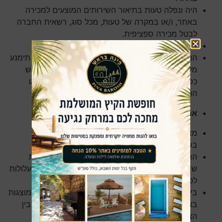
היה ונפלה טעות בתיאור השירותים המוצעים למכירה
באתר, ו/או במקרה של טעות, מכל סוג, רשאית החברה
לבטל מכירה ספציפית.
בכל מקרה שנעשתה פעולה בניגוד לתקנון זה.
הודעה על ביטול כאמור תימסר למשתמש והחברה תימנע
מלחייב את כרטיס האשראי שלו, וכן תשיב למשתמש
כספים ששילם, ככל ששילם, על חשבון הרכישה ו/או
ההזמנה.
אחריות המשתמש:
מצהיר המשתמש כי ידוע לו שהשימוש באתר כרוך
בסיכונים רבים לרבות הטכנולוגיה וגורמים אנושיים.
החברה ו/או מי מטעמה אינם אחראים לכך שהשרת
שבאמצעותו עובד האתר יהיה נקי מתוכנות כלשהן, עלולות
לפגוע במחשב האישי של המשתמש.
בין היתר, מצהיר המשתמש כי ידוע לו שהתמונות המוצגות
באתר הינן לצורך המחשה בלבד, וכי ייתכנו שינויים בין
הצגתן באתר לבין המראה במציאות.