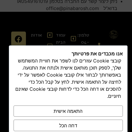
ניתן ליצור קשר עם החברה בטלפון 0549161019או
בדוא"ל office@pinabarosh.com
טלפון:
עמוד
אודות
04-
הבית
סוויטות
848-
צור
אנו מכבדים את פרטיותך
7474
קולינריה
קשר
קובצי Cookie עוזרים לנו לשפר את חוויית המשתמש
אימייל:
שלך, לספק תוכן מותאם אישית ולנתח את התנועה.
בלוג
תקנון
office@pina-
באפשרותך לבחור אילו קובצי Cookie לאפשר על ידי
אתר
גיפט
barosh.com
לחיצה על התאמה אישית. לחץ על קבל הכל כדי
קארד
להסכים או דחה הכל כדי לדחות קובצי Cookie שאינם
תקנון
כתובת:
חיוניים.
נגישות
החלוצים
8, ראש
מדיניות
התאמה אישית
פינה
הזמנות
וביטולים
דחה הכל