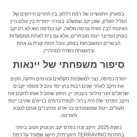
בפארק התעשייה של רמת דלתון, בין ההרים הירוקים של
הגליל העליון, שוכן יקב שמשלב בצורה ייחודית בין עולם היין
האיכותי לבין חווית גורמה מלאה. יקב כמיסה הוא לא רק יקב
בוטיק המייצר יינות מובחרים, אלא גם בית לאחת ממסעדות
הבשרים המשובחות בצפון, והכל תחת קורת גג אחת
ובהשגחה כשרה למהדרין.
סיפור משפחתי של יינאות
יהודה כמיסה, נצר למשפחת חקלאים וכורמים ותיקה, הקים
את היקב לאחר שנים רבות בהן יסד והוביל מספר יקבים
ישראלים ויצר מיליוני בקבוקי יין. החזון שהוביל אותו להקים את
היקב הפרטי שלו היה ברור: לטפח כרמים בריאים שיניבו יינות
מעולים, יינות שמשמחים בני אדם ומחברים אותם לטבע
ולאדמה.
בשנת 2025, היקב זכה בפרס יקב הבוטיק הטוב ביותר
בתחרות TERRAVINO היוקרתית, הישג שמעיד על רמת