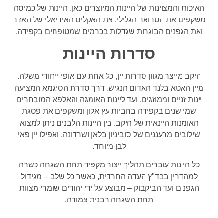
האיכות והמצוינות של היינות המיוצרים כאן. היינות של כמיסה
משקפים את הטרואר הגלילי, את האקלים האידיאלי של האזור
ואת הגפנים הבוגרות שגדלות בכרמים שמטופחים בקפידה.
סדרות היינות
היקב מייצר מגוון סדרות יין, כל אחת עם אופי ייחודי משלה.
מיין האטא בלנד האדום הנגיש, דרך סדרת הסיגמא המציעה
יינות זניים וממוזגים, ועד ליינות האומגה והאלפא המובחרים
שמיושנים בקפידה בחביות עץ אלון ומשקפים את פסגת
האומנות היינאית של היקב. בין היינות הלבנים ניתן למצוא
שילובים מרעננים של סוביניון בלאן ושרדונה, ואפילו יין פאי
לבן מיוחד.
כל היינות עוברים תהליך ייצור מקפיד תחת השגחה כשרה
למהדרין בבד"ץ העדה החרדית, כאשר כל שלב – מגידול
הגפנים ועד הביקבוק – מבוצע על ידי יהודים שומרי מצוות
תחת השגחה רבנית צמודה.