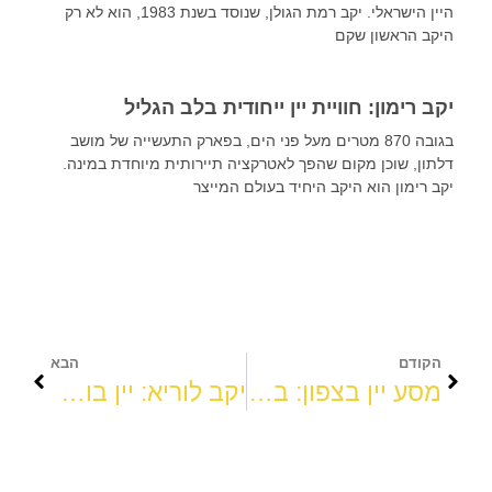
היין הישראלי. יקב רמת הגולן, שנוסד בשנת 1983, הוא לא רק
היקב הראשון שקם
יקב רימון: חוויית יין ייחודית בלב הגליל
בגובה 870 מטרים מעל פני הים, בפארק התעשייה של מושב
דלתון, שוכן מקום שהפך לאטרקציה תיירותית מיוחדת במינה.
יקב רימון הוא היקב היחיד בעולם המייצר
הקודם
הבא
מסע יין בצפון: בר יין קסום, אוכל גלילי משובח, ונופים בלתי נשכחים
יקב לוריא: יין בוטיק במדרונות הגליל העליון