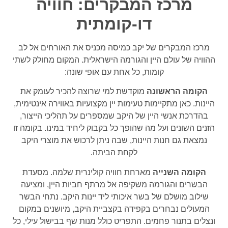
מרכז המבקרים: חוויה
דו-קומתית
מרכז המבקרים של יקב כמיסה מכניס את האורחים אל לב
ההוויה של עולם היין והגורמה הישראלית. המקום מחולק לשתי
קומות, כל אחת עם אופי שונה:
הקומה הראשונה
מוקדשת למי שרוצה להכיר לעומק את
היינות. כאן מתקיימות טעימות יין מקצועיות באווירה אינטימית,
בהדרכת אנשי היין של היקב שמספרים על תהליכי הייצור,
הזנים השונים ועל מה שהופך כל בקבוק ליחיד במינו. בקומה זו
נמצאת גם חנות היינות, שבה ניתן לרכוש את מוצרי היקב
לקחת הביתה.
הקומה השנייה
מארחת חוויה קולינרית שלמה. מסעדת
הבשרים והגורמה משקיפה אל מרתף חביות היין, ומציעה
שילוב מושלם של בשר איכותי ליד יינות היקב. נתחי הבשר
המעולים נבחרים בקפידה בקצביית היקב, מיושנים במקום
ונצלים בתנור פחמים. התפריט כולל מנות שף בבישול עילי, כל