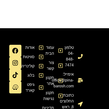
טלפון:
עמוד
אודות
04-
הבית
סוויטות
848-
צור
7474
קולינריה
קשר
אימייל:
בלוג
תקנון
office@pina-
אתר
גיפט
barosh.com
קארד
תקנון
כתובת:
נגישות
החלוצים
8, ראש
מדיניות