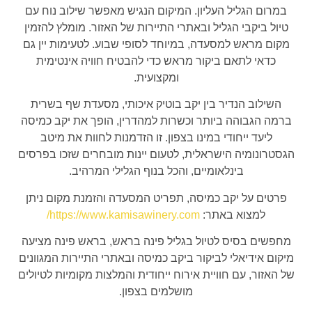
במרום הגליל העליון. המיקום הנגיש מאפשר שילוב נוח עם
טיול ביקבי הגליל ובאתרי התיירות של האזור. מומלץ להזמין
מקום מראש למסעדה, במיוחד לסופי שבוע. לטעימות יין גם
כדאי לתאם ביקור מראש כדי להבטיח חוויה אינטימית
ומקצועית.
השילוב הנדיר בין יקב בוטיק איכותי, מסעדת שף בשרית
ברמה הגבוהה ביותר וכשרות למהדרין, הופך את יקב כמיסה
ליעד ייחודי במינו בצפון. זו הזדמנות לחוות את מיטב
הגסטרונומיה הישראלית, לטעום יינות מובחרים שזכו בפרסים
בינלאומיים, והכל בנוף הגלילי המרהיב.
פרטים על יקב כמיסה, תפריט המסעדה והזמנת מקום ניתן
למצוא באתר:
https://www.kamisawinery.com/
מחפשים בסיס לטיול בגליל פינה בראש, בראש פינה מציעה
מיקום אידיאלי לביקור ביקב כמיסה ובאתרי התיירות המגוונים
של האזור, עם חוויית אירוח ייחודית והמלצות מקומיות לטיולים
מושלמים בצפון.